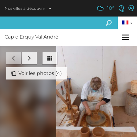
Aller au contenu principal
10
°
Nos villes à découvrir
Cap d'Erquy Val André
Voir les photos (4)