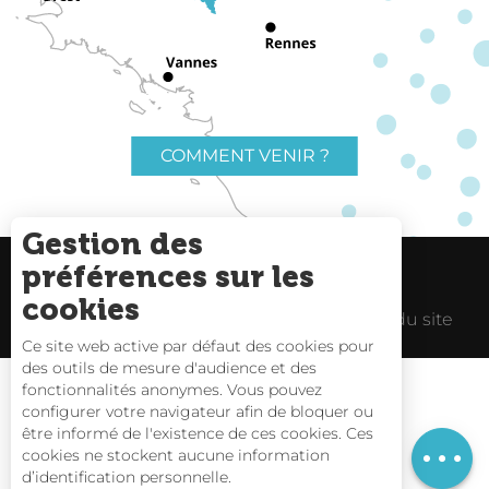
COMMENT VENIR ?
Gestion des
préférences sur les
Charte du voyageur
Liens utiles
cookies
Espace Pro
Mentions Légales
Plan du site
Ce site web active par défaut des cookies pour
des outils de mesure d'audience et des
Description
fonctionnalités anonymes. Vous pouvez
Tarifs
configurer votre navigateur afin de bloquer ou
être informé de l'existence de ces cookies. Ces
Horaires
Carte interactive
cookies ne stockent aucune information
d’identification personnelle.