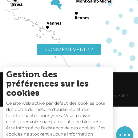
COMMENT VENIR ?
Gestion des
préférences sur les
Charte du voyageur
Liens utiles
cookies
Espace Pro
Mentions Légales
Plan du site
Ce site web active par défaut des cookies pour
des outils de mesure d'audience et des
Description
fonctionnalités anonymes. Vous pouvez
Tarifs
configurer votre navigateur afin de bloquer ou
être informé de l'existence de ces cookies. Ces
Horaires
Carte interactive
cookies ne stockent aucune information