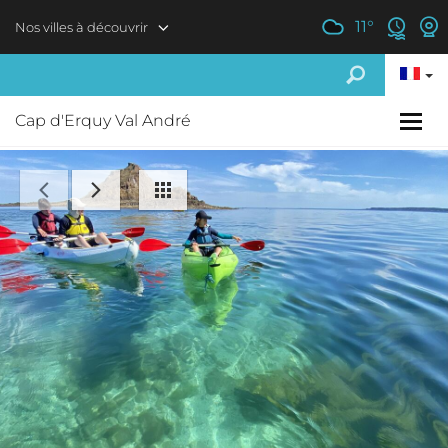
Aller au contenu principal
11
°
Nos villes à découvrir
Cap d'Erquy Val André