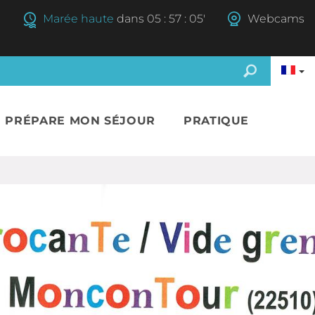
Marée haute
dans
05
:
57
:
04'
Webcams
E PRÉPARE MON SÉJOUR
PRATIQUE