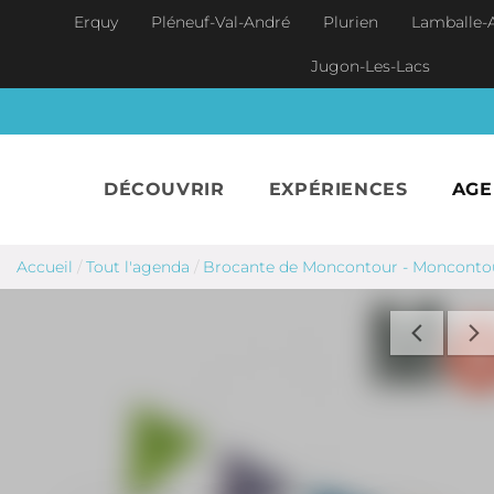
Aller au contenu principal
Erquy
Pléneuf-Val-André
Plurien
Lamballe-
Jugon-Les-Lacs
DÉCOUVRIR
EXPÉRIENCES
AG
Accueil
/
Tout l'agenda
/
Brocante de Moncontour - Monconto