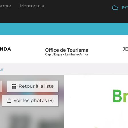
Armor
Moncontour
19
°
ENDA
J
ur
Retour à la liste
Voir les photos (8)