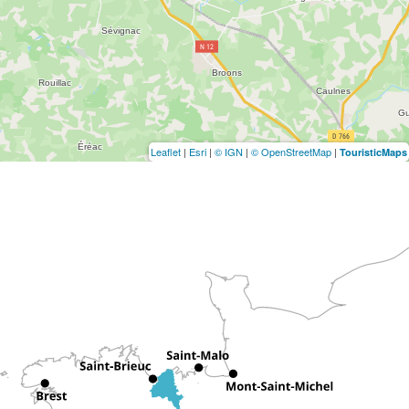
Leaflet
|
Esri
|
© IGN
|
© OpenStreetMap
|
TouristicMaps