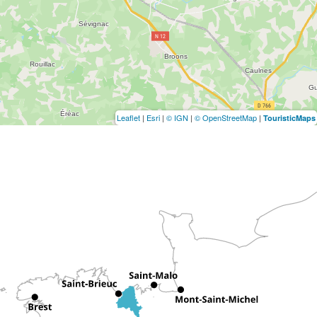
Leaflet
|
Esri
|
© IGN
|
© OpenStreetMap
|
TouristicMaps