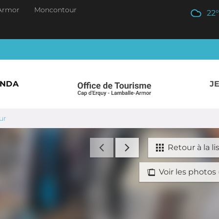
Armor
Moncontour
22
°
ENDA
J
ur
Retour à la li
Voir les photos 