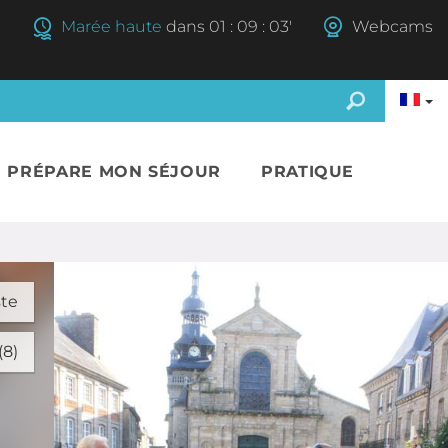
Marée haute
dans
01
:
09
:
02'
Webcams
E PRÉPARE MON SÉJOUR
PRATIQUE
ste
(8)