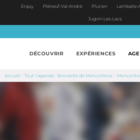
Aller au contenu principal
Erquy
Pléneuf-Val-André
Plurien
Lamballe-
Jugon-Les-Lacs
DÉCOUVRIR
EXPÉRIENCES
AG
Accueil
/
Tout l'agenda
/
Brocante de Moncontour - Monconto