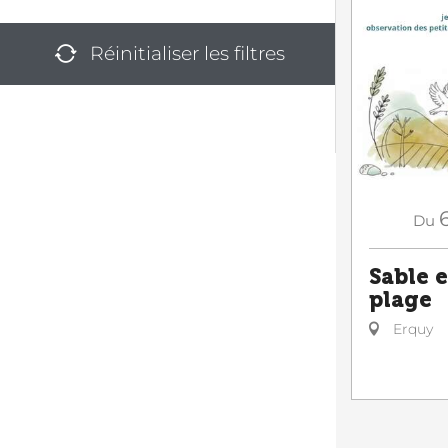
Réinitialiser les filtres
Du
Sable e
plage
Erquy