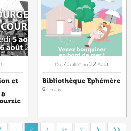
7
22
t
Du
Juillet
au
Août
ion et
Bibliothèque Ephémère‍
Erquy
 &
ourzic
❮
1
2
3
5+
7
❯
❯❯