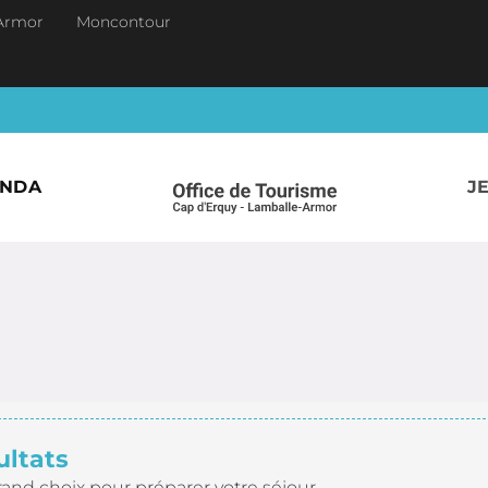
Armor
Moncontour
ENDA
J
ultats
rand choix pour préparer votre séjour