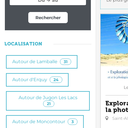
Rechercher
LOCALISATION
Autour de Lamballe
31
Autour d'Erquy
24
L
Autour de Jugon Les Lacs
Explor
21
la pho
Saint-A
Autour de Moncontour
3