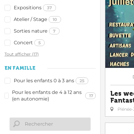
Expositions
37
Atelier / Stage
10
Sorties nature
7
Concert
5
Tout afficher (17)
EN FAMILLE
Pour les enfants 0 à 3 ans
25
Pour les enfants de 4 à 12 ans
Les we
17
(en autonomie)
Fantas
Plénée-