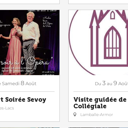
3
9
8
Du
au
Aoû
e
Samedi
Août
Visite guidée de 
t Soirée Sevoy
Collégiale
es-Lacs
Lamballe-Armor