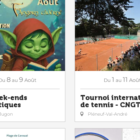
8
9
1
11
Du
au
Août
Du
au
Aoû
ek-ends
Tournoi interna
tiques
de tennis - CNG
Jugon
Pléneuf-Val-André