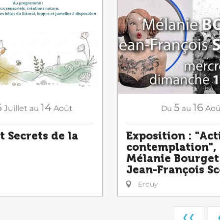
6
14
5
16
Juillet
au
Août
Du
au
Aoû
t Secrets de la
Exposition : "Act
contemplation",
Mélanie Bourget
Jean-François Sc
Erquy
❮❮