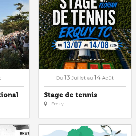
13
14
t
Du
Juillet
au
Août
tional
Stage de tennis
T
Erquy