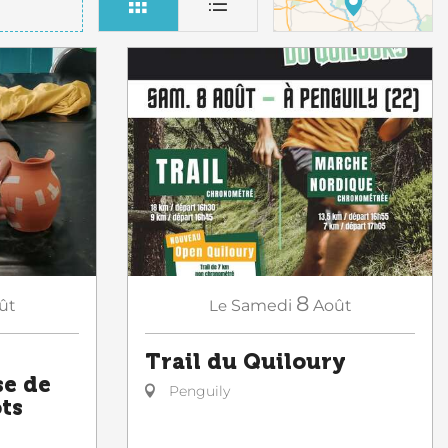
8
ût
Le
Samedi
Août
Trail du Quiloury
se de
Penguily
ots