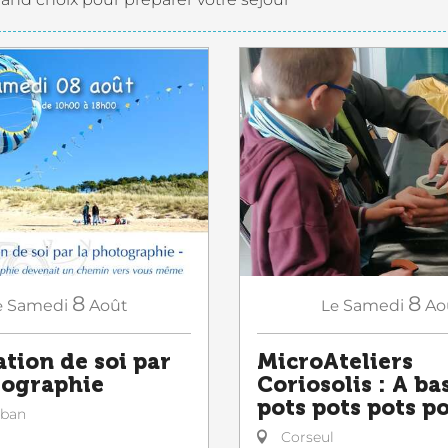
8
8
e
Samedi
Août
Le
Samedi
Ao
ation de soi par
MicroAteliers
tographie
Coriosolis : A ba
pots pots pots p
lban
Corseul