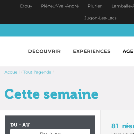
Aller au contenu principal
Erquy
Pléneuf-Val-André
Plurien
Lamballe-
Jugon-Les-Lacs
DÉCOUVRIR
EXPÉRIENCES
AG
Accueil
/
Tout l'agenda
/
Cette semaine
81
rés
DU - AU
Le plus g