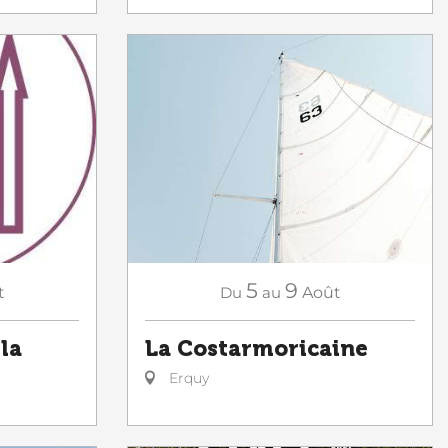
5
9
t
Du
au
Août
la
La Costarmoricaine
Erquy