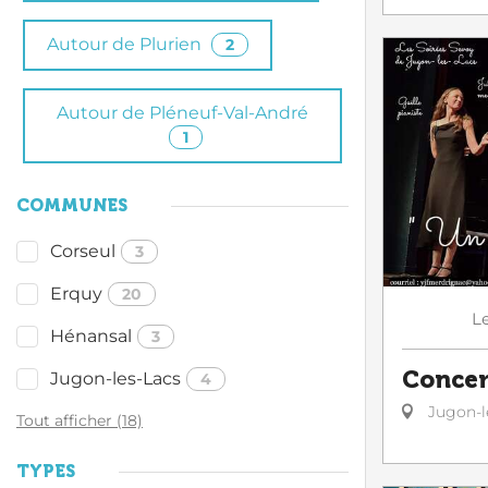
Autour de Plurien
2
Autour de Pléneuf-Val-André
1
COMMUNES
Corseul
3
Erquy
20
L
Hénansal
3
Concer
Jugon-les-Lacs
4
Jugon-l
Tout afficher (18)
TYPES