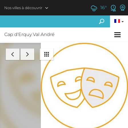
Aller au contenu principal
16
°
Nos villes à découvrir
Cap d'Erquy Val André