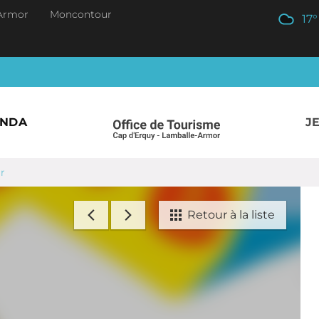
Armor
Moncontour
17
°
ENDA
J
r
Retour à la liste