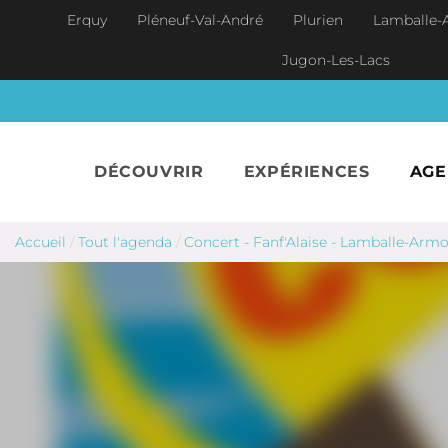
Aller au contenu principal
Erquy
Pléneuf-Val-André
Plurien
Lamballe-
Jugon-Les-Lacs
DÉCOUVRIR
EXPÉRIENCES
AG
Accueil
/
Tout l'agenda
/
Concert - Fanf'Alaise - Lamballe-Armo