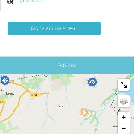
gmail.com
Signaler une erreur
Activités
+
−