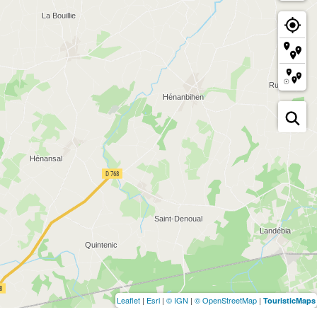
Leaflet
|
Esri
|
© IGN
|
© OpenStreetMap
|
TouristicMaps