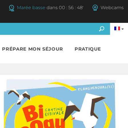
Marée basse
dans
00
:
56
:
47'
Webcams
E PRÉPARE MON SÉJOUR
PRATIQUE