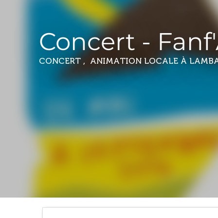
Concert - Fanf'
CONCERT , ANIMATION LOCALE
À LAMB