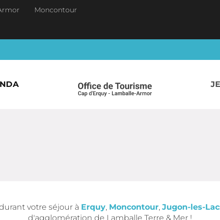
Armor
Moncontour
ENDA
J
durant votre séjour à
Erquy
,
Moncontour
,
Jugon-les-Lac
d'agglomération de Lamballe Terre & Mer !