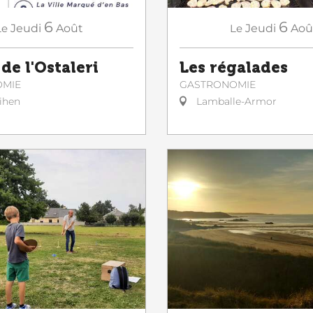
6
6
Le
Jeudi
Août
Le
Jeudi
Aoû
de l'Ostaleri
Les régalades
OMIE
GASTRONOMIE
ihen
Lamballe-Armor