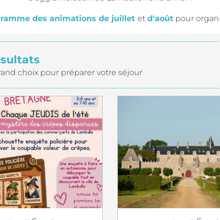
ramme des animations de juillet
et
d'août
pour organis
ésultats
rand choix pour préparer votre séjour