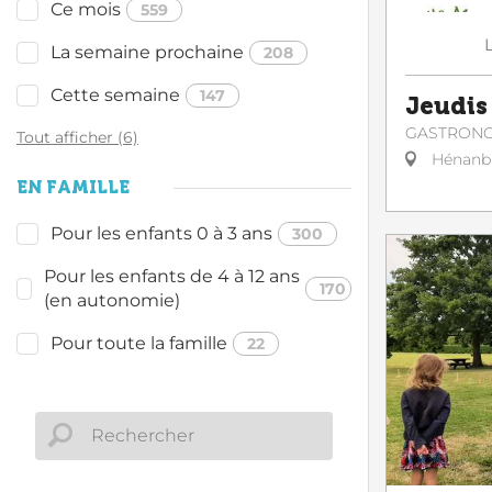
Ce mois
559
La semaine prochaine
208
Cette semaine
147
Jeudis 
GASTRON
Tout afficher (6)
Hénanb
EN FAMILLE
Pour les enfants 0 à 3 ans
300
Pour les enfants de 4 à 12 ans
170
(en autonomie)
Pour toute la famille
22