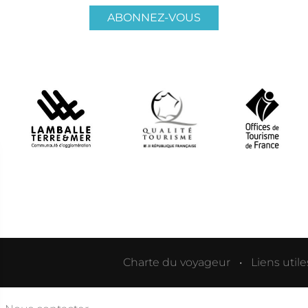
ABONNEZ-VOUS
Charte du voyageur
Liens utile