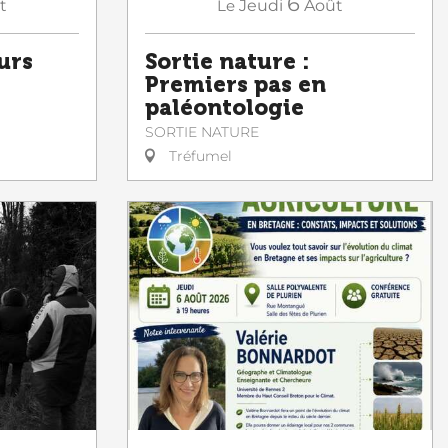
6
t
Le
Jeudi
Août
urs
Sortie nature :
Premiers pas en
paléontologie
SORTIE NATURE
Tréfumel