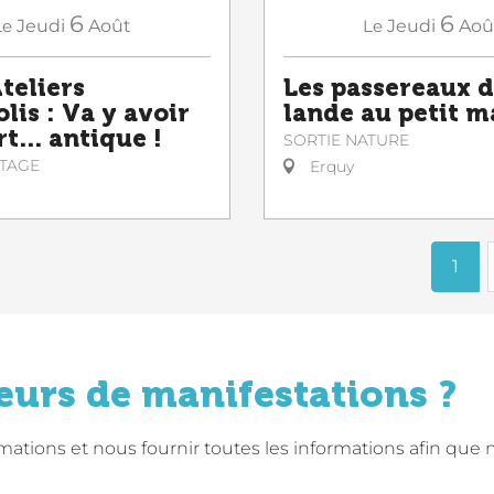
6
6
Le
Jeudi
Août
Le
Jeudi
Aoû
teliers
Les passereaux d
lis : Va y avoir
lande au petit m
t... antique !
SORTIE NATURE
STAGE
Erquy
1
eurs de manifestations ?
tions et nous fournir toutes les informations afin que 