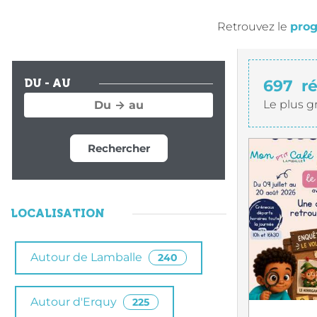
Retrouvez le
prog
697
r
DU - AU
Le plus g
Rechercher
LOCALISATION
Autour de Lamballe
240
Autour d'Erquy
225