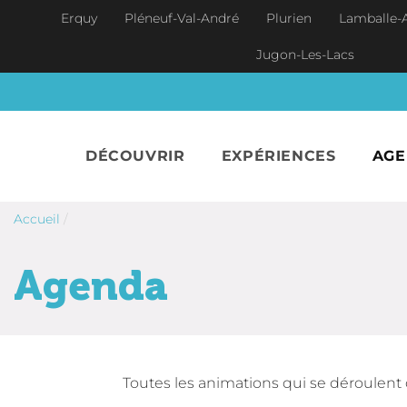
Aller au contenu principal
Erquy
Pléneuf-Val-André
Plurien
Lamballe-
Jugon-Les-Lacs
DÉCOUVRIR
EXPÉRIENCES
AG
Accueil
/
Agenda
Toutes les animations qui se déroulent 