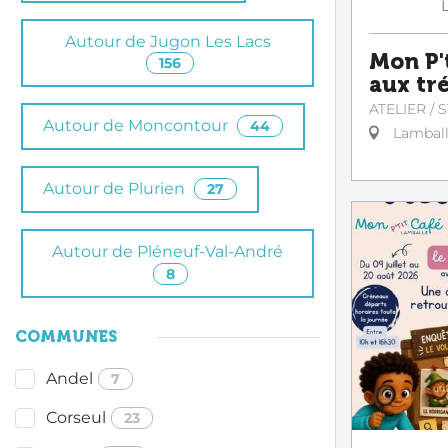
Autour de Jugon Les Lacs
Mon P'
156
aux tr
ATELIER / 
Autour de Moncontour
44
Lambal
Autour de Plurien
27
Autour de Pléneuf-Val-André
8
COMMUNES
Andel
7
Corseul
23