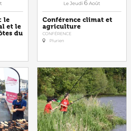
6
t
Le
Jeudi
Août
 le
Conférence climat et
l et le
agriculture
ôtes du
CONFÉRENCE
Plurien