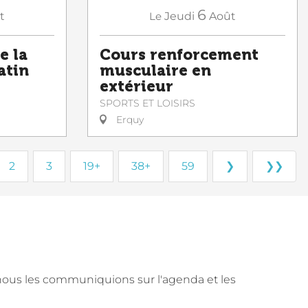
6
t
Le
Jeudi
Août
e la
Cours renforcement
atin
musculaire en
extérieur
SPORTS ET LOISIRS
Erquy
2
3
19+
38+
59
❯
❯❯
nous les communiquions sur l'agenda et les