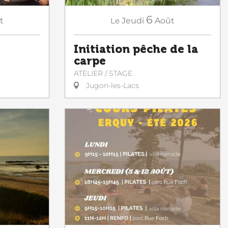
6
t
Le
Jeudi
Août
Initiation pêche de la
carpe
ATELIER / STAGE
Jugon-les-Lacs