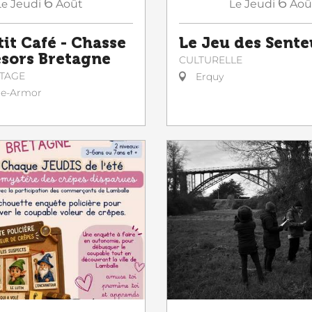
6
6
Le
Jeudi
Août
Le
Jeudi
Aoû
tit Café - Chasse
Le Jeu des Sente
ésors Bretagne
CULTURELLE
STAGE
Erquy
le-Armor