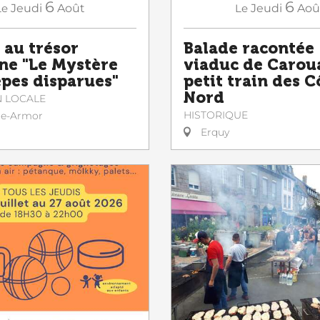
6
6
Le
Jeudi
Août
Le
Jeudi
Aoû
 au trésor
Balade racontée :
ne "Le Mystère
viaduc de Caroua
êpes disparues"
petit train des C
Nord
N LOCALE
HISTORIQUE
le-Armor
Erquy