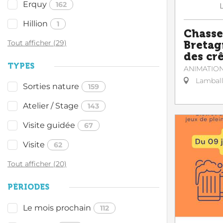
Erquy
162
Hillion
1
Chasse
Tout afficher (29)
Bretag
des cr
TYPES
ANIMATIO
Lambal
Sorties nature
159
Atelier / Stage
143
Visite guidée
67
Visite
62
Tout afficher (20)
PÉRIODES
Le mois prochain
112