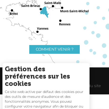
COMMENT VENIR ?
Gestion des
préférences sur les
Charte du voyageur
Liens utiles
cookies
Espace Pro
Mentions Légales
Plan du site
Ce site web active par défaut des cookies pour
des outils de mesure d'audience et des
fonctionnalités anonymes. Vous pouvez
Description
configurer votre navigateur afin de bloquer ou