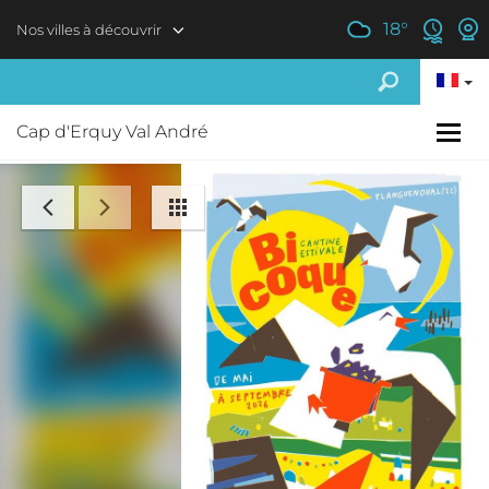
Aller au contenu principal
18
°
Nos villes à découvrir
Cap d'Erquy Val André