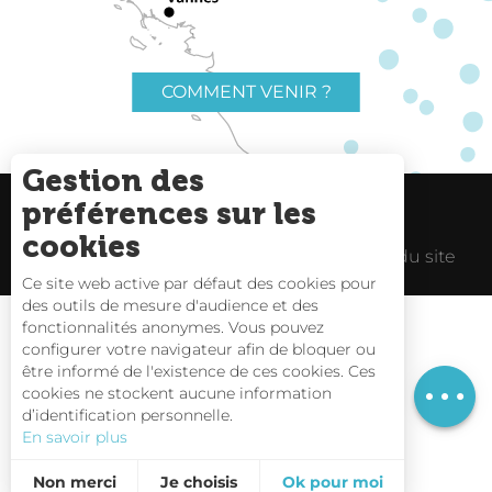
COMMENT VENIR ?
Gestion des
préférences sur les
Charte du voyageur
Liens utiles
cookies
Espace Pro
Mentions Légales
Plan du site
Ce site web active par défaut des cookies pour
des outils de mesure d'audience et des
fonctionnalités anonymes. Vous pouvez
Description
configurer votre navigateur afin de bloquer ou
être informé de l'existence de ces cookies. Ces
Horaires
Carte interactive
cookies ne stockent aucune information
d’identification personnelle.
Nous contacter
En savoir plus
Non merci
Je choisis
Ok pour moi