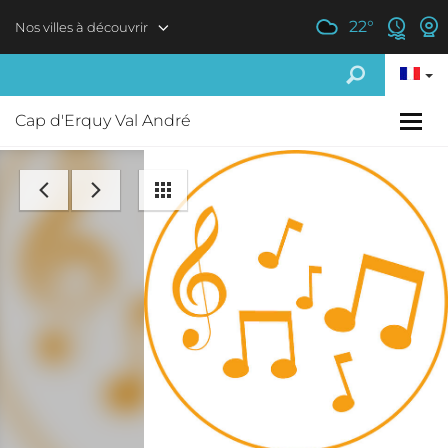
Aller au contenu principal
22
°
Nos villes à découvrir
Cap d'Erquy Val André