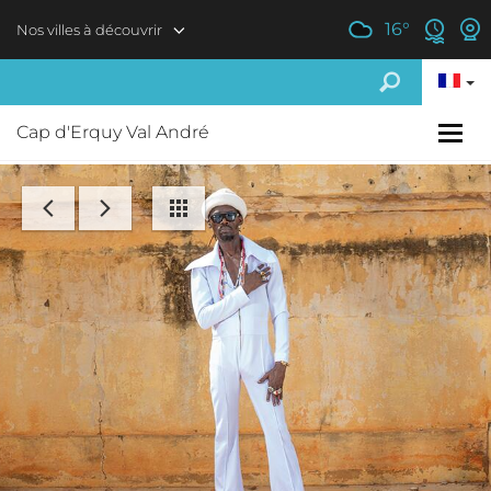
Aller au contenu principal
16
°
Nos villes à découvrir
Cap d'Erquy Val André