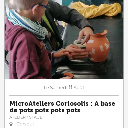
8
Le
Samedi
Août
MicroAteliers Coriosolis : A base
de pots pots pots pots
ATELIER / STAGE
Corseul