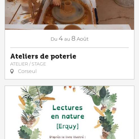
4
8
Du
au
Août
Ateliers de poterie
ATELIER / STAGE
Corseul