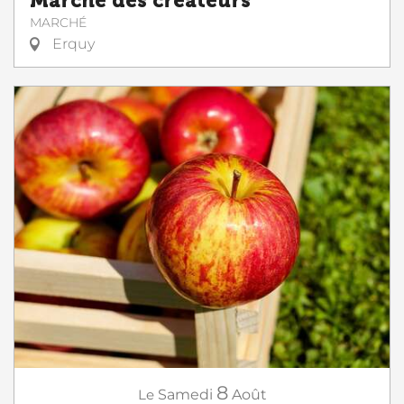
Marché des créateurs
MARCHÉ
Erquy
8
Le
Samedi
Août