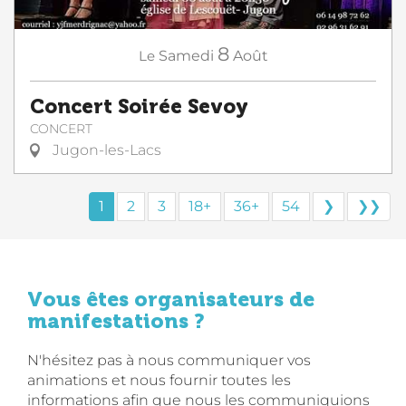
8
Le
Samedi
Août
Concert Soirée Sevoy
CONCERT
Jugon-les-Lacs
1
2
3
18+
36+
54
❯
❯❯
Vous êtes organisateurs de
manifestations ?
N'hésitez pas à nous communiquer vos
animations et nous fournir toutes les
informations afin que nous les communiquions