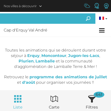
Aller au contenu principal
Nos villes à découvrir
Cap d'Erquy Val André
Toutes les animations qui se déroulent durant votre
séjour à
Erquy
,
Moncontour
,
Jugon-les-Lacs
,
Plurien
,
Lamballe
et la communauté
d'agglomération de Lamballe Terre & Mer !
Retrouvez le
programme des animations de juillet
et
d'août
pour organiser vos journées !!
641
Liste
Carte
Filtres