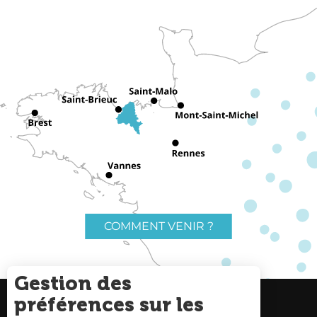
COMMENT VENIR ?
Gestion des
préférences sur les
Charte du voyageur
Liens utiles