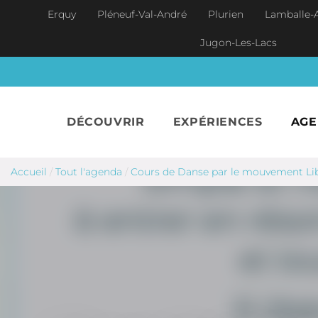
Aller au contenu principal
Erquy
Pléneuf-Val-André
Plurien
Lamballe-
Jugon-Les-Lacs
DÉCOUVRIR
EXPÉRIENCES
AG
Accueil
/
Tout l'agenda
/
Cours de Danse par le mouvement Lib