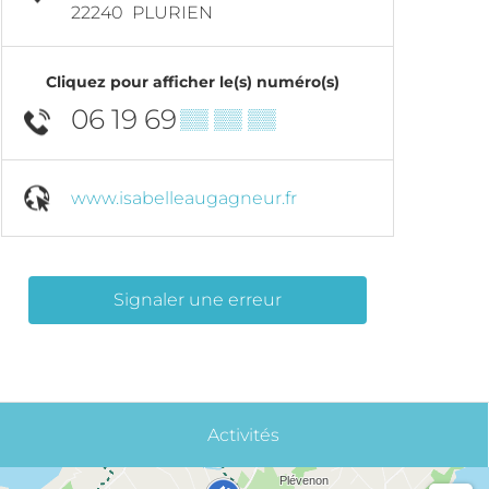
22240
PLURIEN
Cliquez pour afficher le(s) numéro(s)
06 19 69
▒▒ ▒▒ ▒▒
www.isabelleaugagneur.fr
Signaler une erreur
Activités