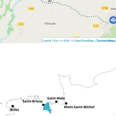
Leaflet
|
Esri
|
© IGN
|
© OpenStreetMap
|
TouristicMaps