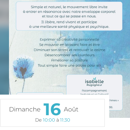
16
Dimanche
Août
De
10:00
à
11:30