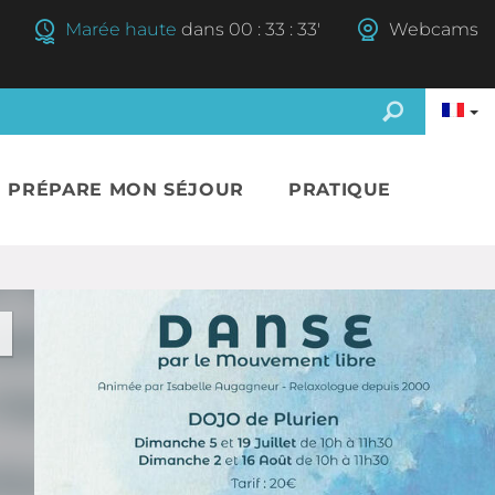
Marée haute
dans
00
:
33
:
33'
Webcams
E PRÉPARE MON SÉJOUR
PRATIQUE