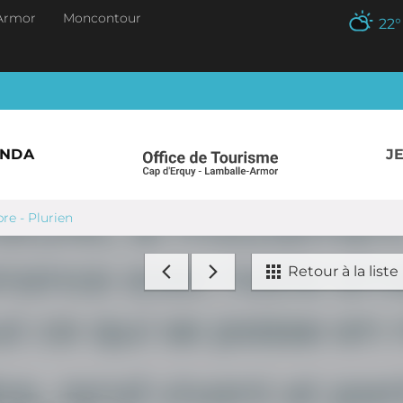
Armor
Moncontour
22
°
ENDA
J
re - Plurien
Retour à la liste