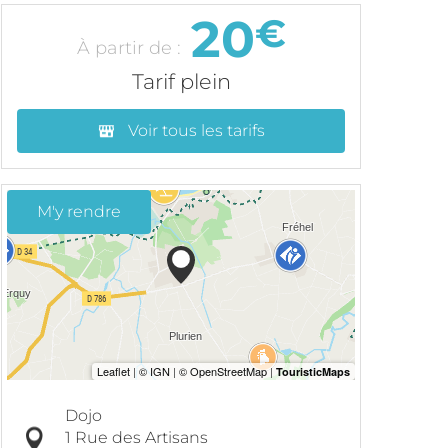
20
€
À partir de :
Tarif plein
Voir tous les tarifs
M'y rendre
Dojo
1 Rue des Artisans