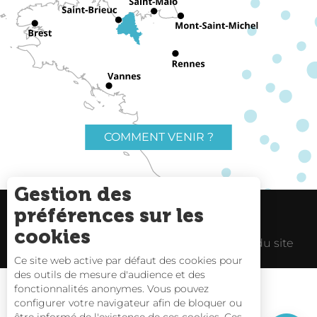
COMMENT VENIR ?
Gestion des
préférences sur les
Charte du voyageur
Liens utiles
cookies
Espace Pro
Mentions Légales
Plan du site
Ce site web active par défaut des cookies pour
des outils de mesure d'audience et des
fonctionnalités anonymes. Vous pouvez
Description
configurer votre navigateur afin de bloquer ou