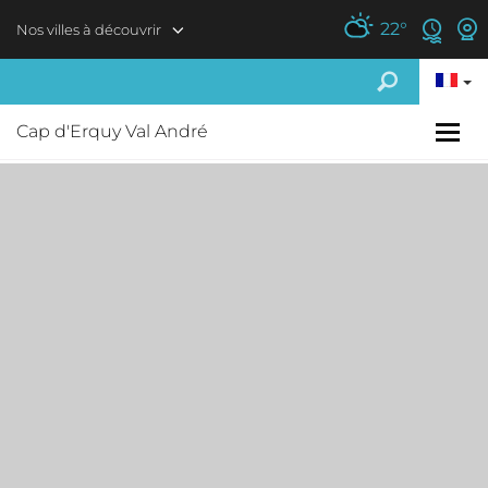
Aller au contenu principal
22
°
Nos villes à découvrir
Cap d'Erquy Val André