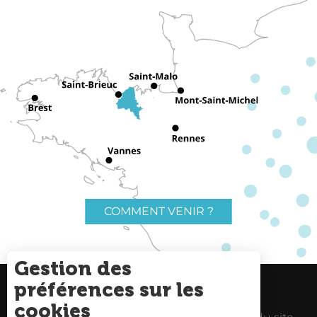
COMMENT VENIR ?
Gestion des
préférences sur les
Charte du voyageur
Liens utiles
cookies