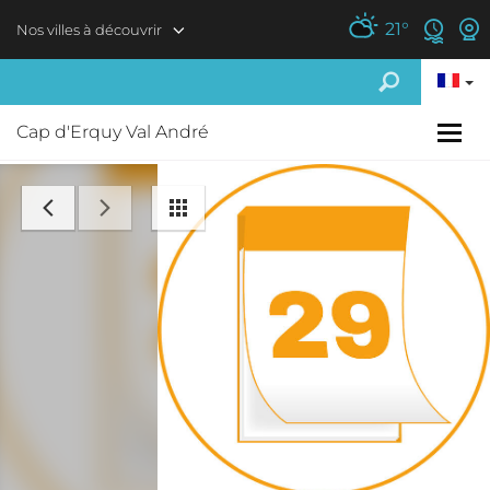
Aller au contenu principal
21
°
Nos villes à découvrir
Cap d'Erquy Val André