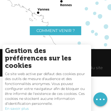
COMMENT VENIR ?
Gestion des
préférences sur les
Charte du voyageur
Liens utiles
cookies
Espace Pro
Mentions Légales
Plan du site
Ce site web active par défaut des cookies pour
des outils de mesure d'audience et des
Description
fonctionnalités anonymes. Vous pouvez
Tarifs
configurer votre navigateur afin de bloquer ou
être informé de l'existence de ces cookies. Ces
Horaires
Carte interactive
cookies ne stockent aucune information
d’identification personnelle.
Nous contacter
En savoir plus