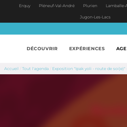
Aller au contenu principal
Erquy
Pléneuf-Val-André
Plurien
Lamballe-
Jugon-Les-Lacs
DÉCOUVRIR
EXPÉRIENCES
AG
Accueil
/
Tout l'agenda
/
Exposition "Ipak yoli - route de soi(e)