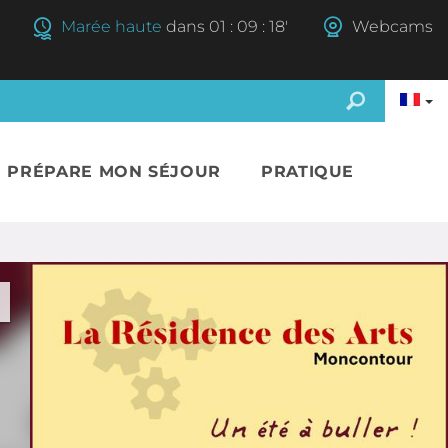
Marée haute
dans
01
:
09
:
17'
Webcams
E PRÉPARE MON SÉJOUR
PRATIQUE