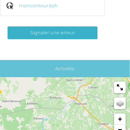
moncontour.bzh
Signaler une erreur
Activités
+
−