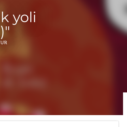
k yoli
)"
UR