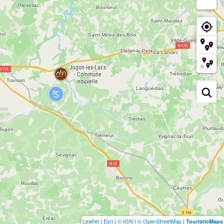
Leaflet
|
Esri
|
© IGN
|
© OpenStreetMap
|
TouristicMaps