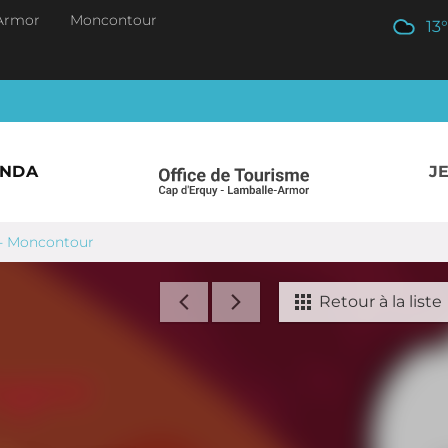
Armor
Moncontour
13
°
ENDA
J
" - Moncontour
Retour à la liste