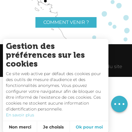
COMMENT VENIR ?
Gestion des
préférences sur les
Charte du voyageur
Liens utiles
cookies
Espace Pro
Mentions Légales
Plan du site
Ce site web active par défaut des cookies pour
des outils de mesure d'audience et des
fonctionnalités anonymes. Vous pouvez
Description
configurer votre navigateur afin de bloquer ou
être informé de l'existence de ces cookies. Ces
Horaires
Carte interactive
cookies ne stockent aucune information
d’identification personnelle.
Nous contacter
En savoir plus
Non merci
Je choisis
Ok pour moi