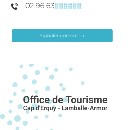
02 96 63
▒▒ ▒▒ ▒▒
Signaler une erreur