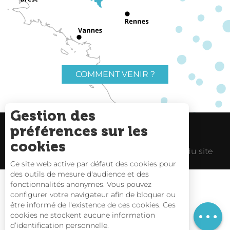
COMMENT VENIR ?
Gestion des
préférences sur les
Charte du voyageur
Liens utiles
cookies
Espace Pro
Mentions Légales
Plan du site
Ce site web active par défaut des cookies pour
des outils de mesure d'audience et des
Description
fonctionnalités anonymes. Vous pouvez
Tarifs
configurer votre navigateur afin de bloquer ou
être informé de l'existence de ces cookies. Ces
Horaires
Carte interactive
cookies ne stockent aucune information
d’identification personnelle.