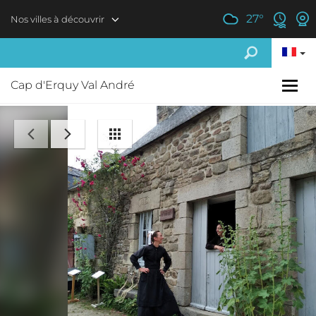
Aller au contenu principal
27
°
Nos villes à découvrir
Cap d'Erquy Val André