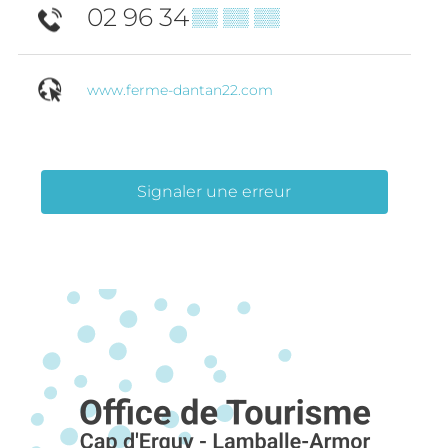
02 96 34
▒▒ ▒▒ ▒▒
www.ferme-dantan22.com
Signaler une erreur