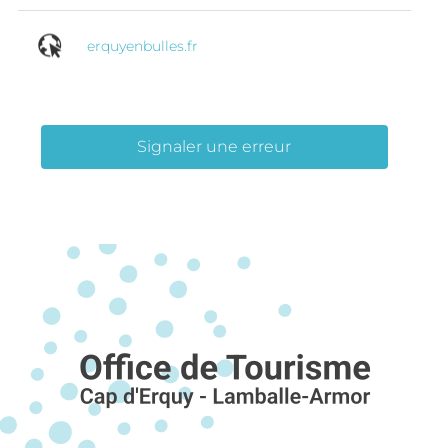
erquyenbulles.fr
Signaler une erreur