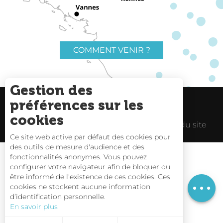
COMMENT VENIR ?
Gestion des
préférences sur les
Charte du voyageur
Liens utiles
cookies
Espace Pro
Mentions Légales
Plan du site
Ce site web active par défaut des cookies pour
des outils de mesure d'audience et des
fonctionnalités anonymes. Vous pouvez
Description
configurer votre navigateur afin de bloquer ou
être informé de l'existence de ces cookies. Ces
Horaires
Carte interactive
cookies ne stockent aucune information
d’identification personnelle.
Nous contacter
En savoir plus