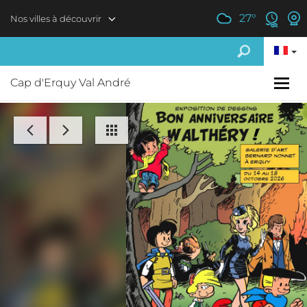
Aller au contenu principal
27
°
Nos villes à découvrir
Cap d'Erquy Val André