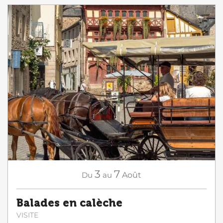
3
7
Du
au
Août
Balades en calèche
VISITE