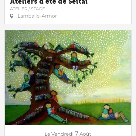
Ateliers d'été de Seitai
ATELIER / STAGE
Lamballe-Armor
7
Le
Vendredi
Août