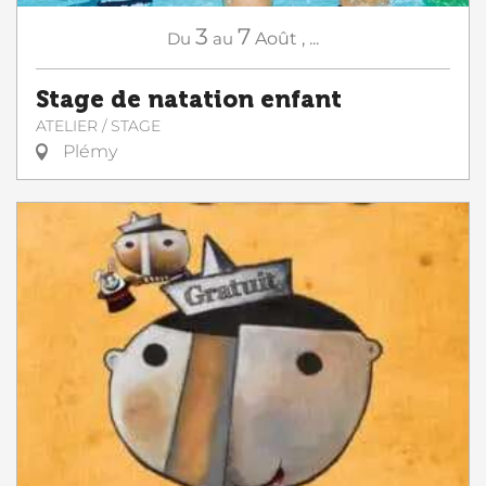
3
7
Du
au
Août
,
...
Stage de natation enfant
ATELIER / STAGE
Plémy