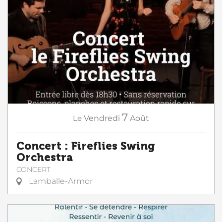
7
Le
Vendredi
Août
Concert : Fireflies Swing
Orchestra
CONCERT
Lamballe-Armor