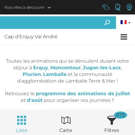
Aller au contenu principal
Nos villes à découvrir
Cap d'Erquy Val André
Toutes les animations qui se déroulent durant votre
séjour à
Erquy
,
Moncontour
,
Jugon-les-Lacs
,
Plurien
,
Lamballe
et la communauté
d'agglomération de Lamballe Terre & Mer !
Retrouvez le
programme des animations de juillet
et
d'août
pour organiser vos journées !!
673
Liste
Carte
Filtres