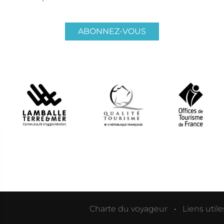
ABONNEZ-VOUS
Charte du voyageur
Liens utile