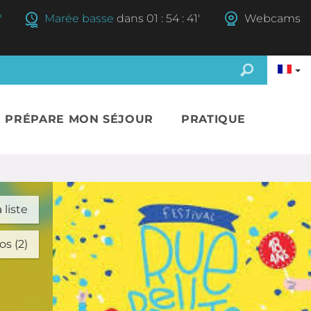
°
Marée basse
dans
01
:
54
:
40'
Webcams
E PRÉPARE MON SÉJOUR
PRATIQUE
 liste
os (2)