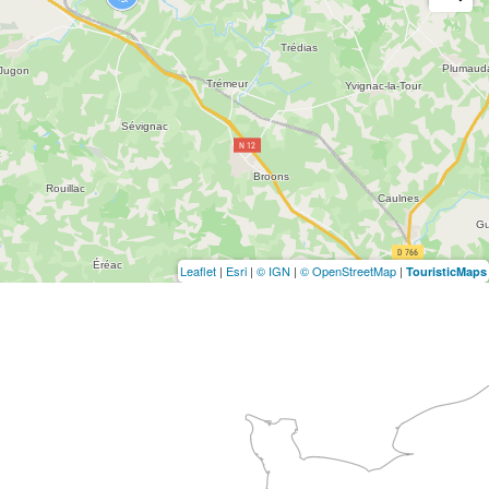
Leaflet
|
Esri
|
© IGN
|
© OpenStreetMap
|
TouristicMaps