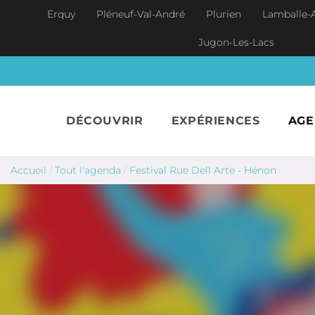
Aller au contenu principal
Erquy
Pléneuf-Val-André
Plurien
Lamballe-
Jugon-Les-Lacs
DÉCOUVRIR
EXPÉRIENCES
AG
Accueil
/
Tout l'agenda
/
Festival Rue Dell Arte - Hénon