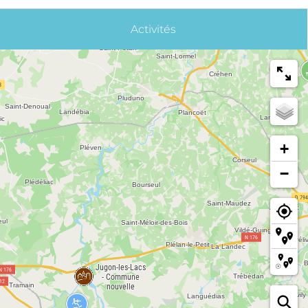
Activités
+
−