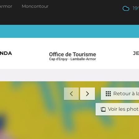
Armor
Moncontour
19
ENDA
J
Retour à la
Voir les phot