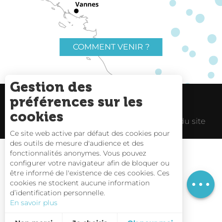
COMMENT VENIR ?
Gestion des
préférences sur les
Charte du voyageur
Liens utiles
cookies
Espace Pro
Mentions Légales
Plan du site
Ce site web active par défaut des cookies pour
des outils de mesure d'audience et des
fonctionnalités anonymes. Vous pouvez
configurer votre navigateur afin de bloquer ou
être informé de l'existence de ces cookies. Ces
Description
Carte interactive
cookies ne stockent aucune information
d’identification personnelle.
Nous contacter
En savoir plus