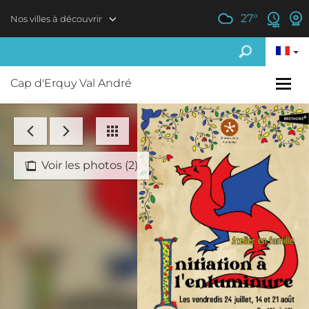
Aller au contenu principal
27
°
Nos villes à découvrir
Cap d'Erquy Val André
Voir les photos (2)