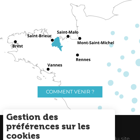
COMMENT VENIR ?
Gestion des
préférences sur les
Charte du voyageur
Liens utiles
cookies
Espace Pro
Mentions Légales
Plan du site