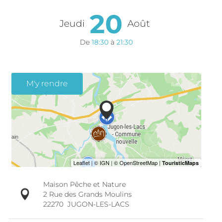
20
Jeudi
Août
De
18:30
à
21:30
M'y rendre
Maison Pêche et Nature
2 Rue des Grands Moulins
22270
JUGON-LES-LACS