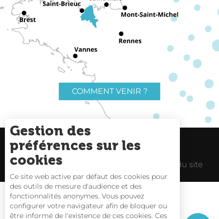
COMMENT VENIR ?
Gestion des
préférences sur les
Charte du voyageur
Liens utiles
cookies
Espace Pro
Mentions Légales
Plan du site
Ce site web active par défaut des cookies pour
des outils de mesure d'audience et des
Description
fonctionnalités anonymes. Vous pouvez
Tarifs
configurer votre navigateur afin de bloquer ou
être informé de l'existence de ces cookies. Ces
Horaires