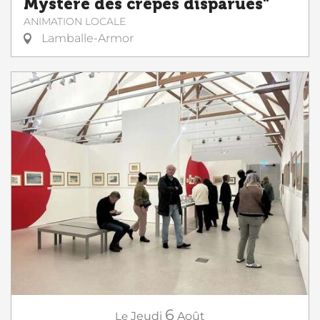
Mystère des crêpes disparues"
ANIMATION LOCALE
Lamballe-Armor
6
Le
Jeudi
Août