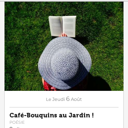
6
Le
Jeudi
Août
Café-Bouquins au Jardin !
POÉSIE