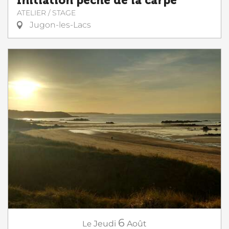
Initiation pêche de la carpe
ATELIER / STAGE
Jugon-les-Lacs
6
Le
Jeudi
Août