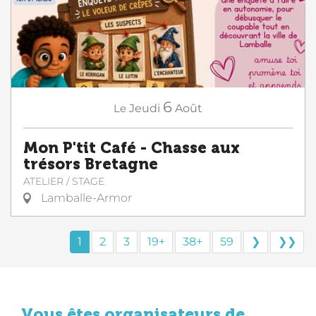
6
Le
Jeudi
Août
Mon P'tit Café - Chasse aux
trésors Bretagne
ATELIER / STAGE
Lamballe-Armor
1
2
3
19+
38+
59
❯
❯❯
Vous êtes organisateurs de