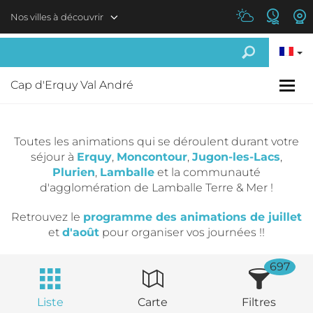
Aller au contenu principal
Nos villes à découvrir
Cap d'Erquy Val André
Toutes les animations qui se déroulent durant votre
séjour à
Erquy
,
Moncontour
,
Jugon-les-Lacs
,
Plurien
,
Lamballe
et la communauté
d'agglomération de Lamballe Terre & Mer !
Retrouvez le
programme des animations de juillet
et
d'août
pour organiser vos journées !!
697
Liste
Carte
Filtres