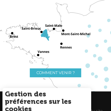
COMMENT VENIR ?
Gestion des
préférences sur les
Charte du voyageur
Liens utiles
cookies
Espace Pro
Mentions Légales
Plan du site