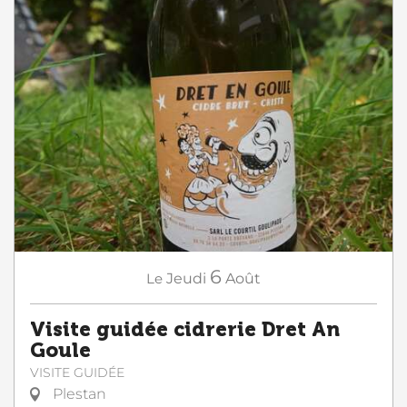
6
Le
Jeudi
Août
Visite guidée cidrerie Dret An
Goule
VISITE GUIDÉE
Plestan