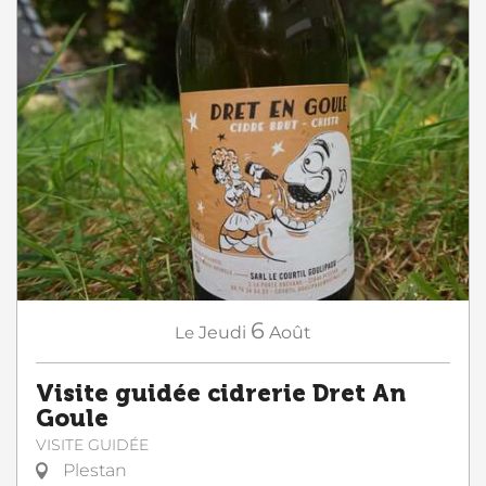
6
Le
Jeudi
Août
Visite guidée cidrerie Dret An
Goule
VISITE GUIDÉE
Plestan