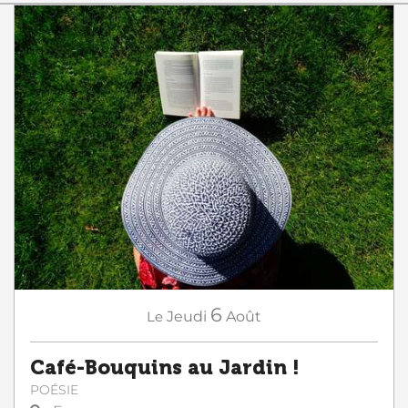
6
Le
Jeudi
Août
Café-Bouquins au Jardin !
POÉSIE