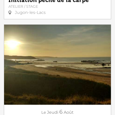
Initiation pêche de la carpe
ATELIER / STAGE
Jugon-les-Lacs
6
Le
Jeudi
Août