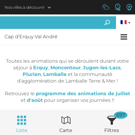
Aller au contenu principal
Nos villes à découvrir
Cap d'Erquy Val André
Toutes les animations qui se déroulent durant votre
séjour à
Erquy
,
Moncontour
,
Jugon-les-Lacs
,
Plurien
,
Lamballe
et la communauté
d'agglomération de Lamballe Terre & Mer !
Retrouvez le
programme des animations de juillet
et
d'août
pour organiser vos journées !!
697
Liste
Carte
Filtres