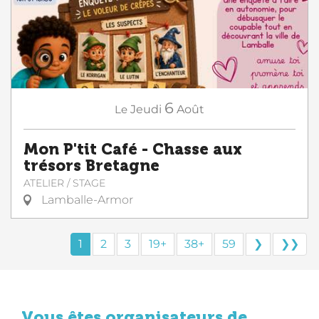
6
Le
Jeudi
Août
Mon P'tit Café - Chasse aux
trésors Bretagne
ATELIER / STAGE
Lamballe-Armor
1
2
3
19+
38+
59
❯
❯❯
Vous êtes organisateurs de