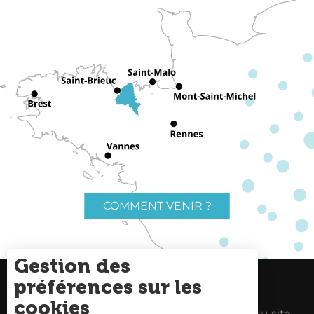
COMMENT VENIR ?
Gestion des
préférences sur les
Charte du voyageur
Liens utiles
cookies
Espace Pro
Mentions Légales
Plan du site