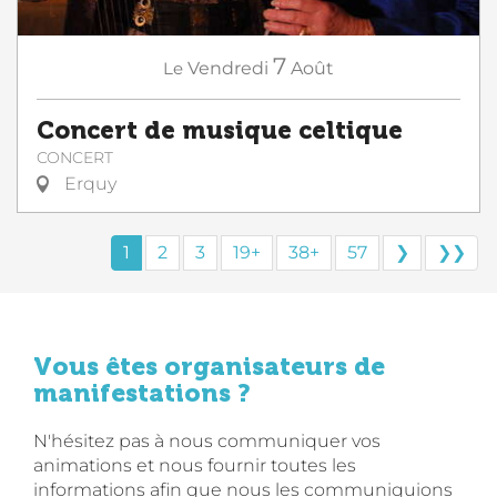
7
Le
Vendredi
Août
Concert de musique celtique
CONCERT
Erquy
1
2
3
19+
38+
57
❯
❯❯
Vous êtes organisateurs de
manifestations ?
N'hésitez pas à nous communiquer vos
animations et nous fournir toutes les
informations afin que nous les communiquions