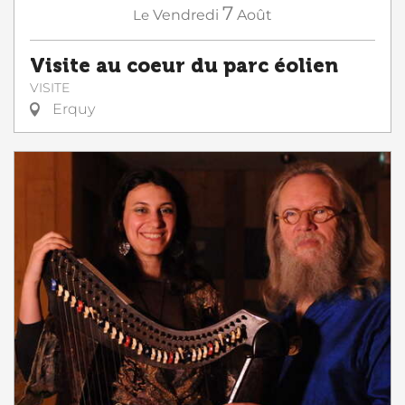
7
Le
Vendredi
Août
Visite au coeur du parc éolien
VISITE
Erquy