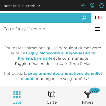
Aller au contenu principal
Nos villes à découvrir
Cap d'Erquy Val André
Toutes les animations qui se déroulent durant votre
séjour à
Erquy
,
Moncontour
,
Jugon-les-Lacs
,
Plurien
,
Lamballe
et la communauté
d'agglomération de Lamballe Terre & Mer !
Retrouvez le
programme des animations de juillet
et
d'août
pour organiser vos journées !!
673
Liste
Carte
Filtres