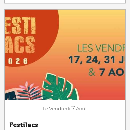
7
Le
Vendredi
Août
Festilacs