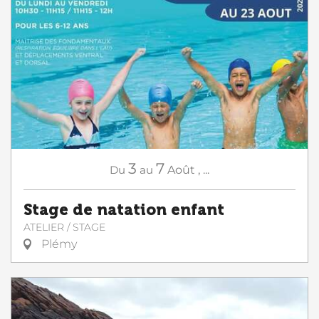
3
7
Du
au
Août
,
...
Stage de natation enfant
ATELIER / STAGE
Plémy