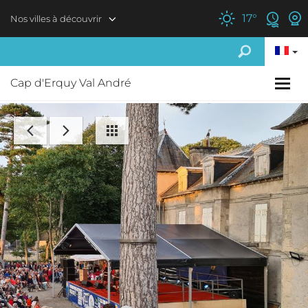
Aller au contenu principal
17
°
Nos villes à découvrir
Cap d'Erquy Val André