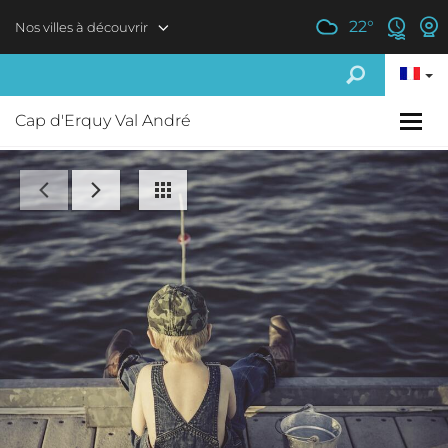
Aller au contenu principal
22
°
Nos villes à découvrir
Cap d'Erquy Val André