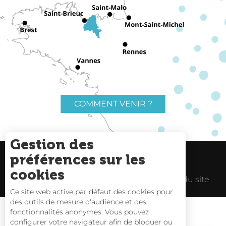
COMMENT VENIR ?
Gestion des
préférences sur les
Charte du voyageur
Liens utiles
cookies
Espace Pro
Mentions Légales
Plan du site
Ce site web active par défaut des cookies pour
des outils de mesure d'audience et des
Description
fonctionnalités anonymes. Vous pouvez
Tarifs
configurer votre navigateur afin de bloquer ou