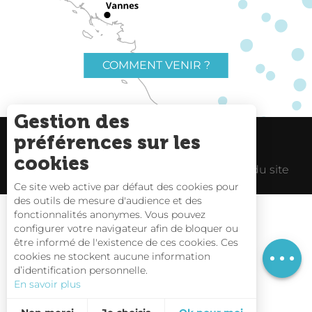
COMMENT VENIR ?
Gestion des
préférences sur les
Charte du voyageur
Liens utiles
cookies
Espace Pro
Mentions Légales
Plan du site
Ce site web active par défaut des cookies pour
des outils de mesure d'audience et des
Description
fonctionnalités anonymes. Vous pouvez
Tarifs
configurer votre navigateur afin de bloquer ou
être informé de l'existence de ces cookies. Ces
Horaires
Carte interactive
cookies ne stockent aucune information
d’identification personnelle.
Nous contacter
En savoir plus