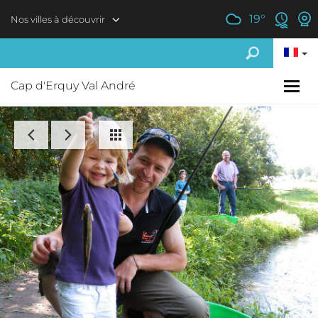
Aller au contenu principal
19
°
Nos villes à découvrir
Cap d'Erquy Val André