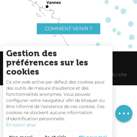
COMMENT VENIR ?
Gestion des
préférences sur les
Charte du voyageur
Liens utiles
cookies
Espace Pro
Mentions Légales
Plan du site
Ce site web active par défaut des cookies pour
des outils de mesure d'audience et des
Description
fonctionnalités anonymes. Vous pouvez
Tarifs
configurer votre navigateur afin de bloquer ou
être informé de l'existence de ces cookies. Ces
Horaires
Carte interactive
cookies ne stockent aucune information
d’identification personnelle.
Nous contacter
En savoir plus