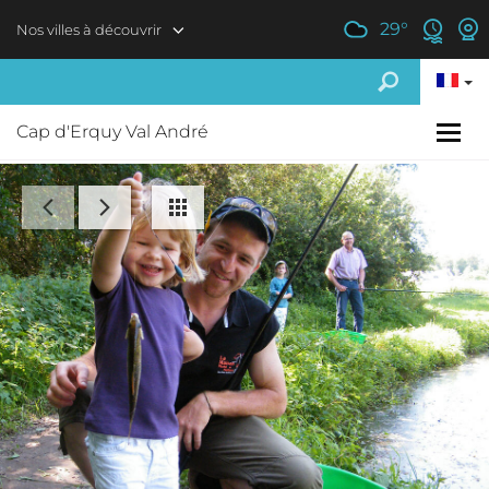
Aller au contenu principal
29
°
Nos villes à découvrir
Cap d'Erquy Val André