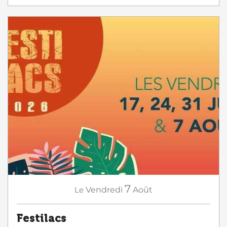
7
Le
Vendredi
Août
Festilacs