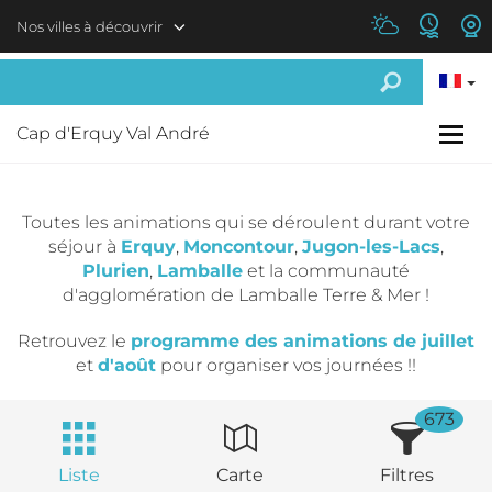
Aller au contenu principal
Nos villes à découvrir
Cap d'Erquy Val André
Toutes les animations qui se déroulent durant votre
séjour à
Erquy
,
Moncontour
,
Jugon-les-Lacs
,
Plurien
,
Lamballe
et la communauté
d'agglomération de Lamballe Terre & Mer !
Retrouvez le
programme des animations de juillet
et
d'août
pour organiser vos journées !!
673
Liste
Carte
Filtres