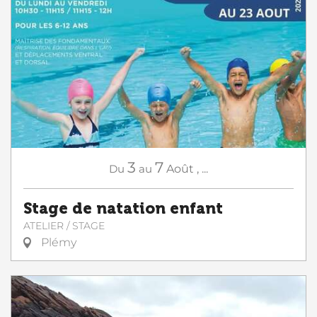
3
7
Du
au
Août
,
...
Stage de natation enfant
ATELIER / STAGE
Plémy