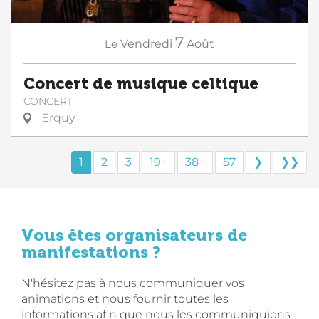
7
Le
Vendredi
Août
Concert de musique celtique
CONCERT
Erquy
1
2
3
19+
38+
57
❯
❯❯
Vous êtes organisateurs de
manifestations ?
N'hésitez pas à nous communiquer vos
animations et nous fournir toutes les
informations afin que nous les communiquions