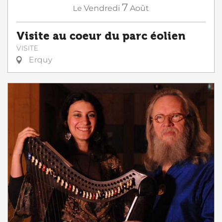
7
Le
Vendredi
Août
Visite au coeur du parc éolien
VISITE
Erquy