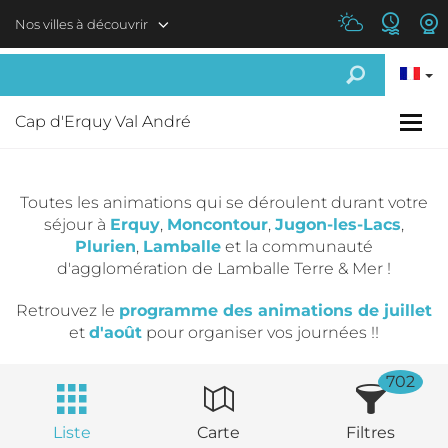
Aller au contenu principal
Nos villes à découvrir
Cap d'Erquy Val André
Toutes les animations qui se déroulent durant votre
séjour à
Erquy
,
Moncontour
,
Jugon-les-Lacs
,
Plurien
,
Lamballe
et la communauté
d'agglomération de Lamballe Terre & Mer !
Retrouvez le
programme des animations de juillet
et
d'août
pour organiser vos journées !!
702
Liste
Carte
Filtres