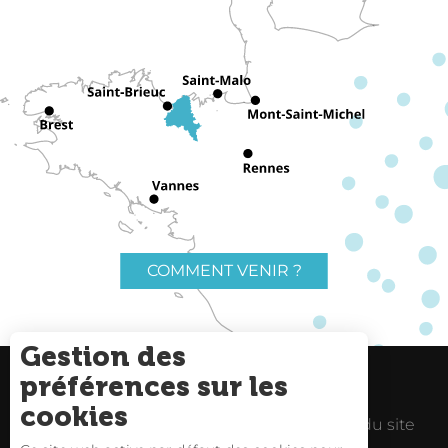
COMMENT VENIR ?
Gestion des
préférences sur les
Charte du voyageur
Liens utiles
cookies
Espace Pro
Mentions Légales
Plan du site