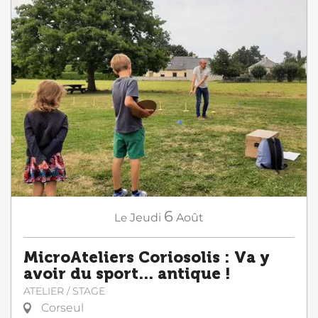
6
Le
Jeudi
Août
MicroAteliers Coriosolis : Va y
avoir du sport... antique !
ATELIER / STAGE
Corseul