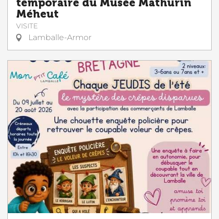
temporaire du Musée Mathurin
Méheut
VISITE
Lamballe-Armor