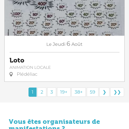
6
Le
Jeudi
Août
Loto
ANIMATION LOCALE
Plédéliac
1
2
3
19+
38+
59
❯
❯❯
Vous êtes organisateurs de
manifestations ?