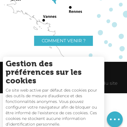
COMMENT VENIR ?
Gestion des
préférences sur les
Charte du voyageur
Liens utiles
cookies
Espace Pro
Mentions Légales
Plan du site
Ce site web active par défaut des cookies pour
des outils de mesure d'audience et des
fonctionnalités anonymes. Vous pouvez
Description
configurer votre navigateur afin de bloquer ou
être informé de l'existence de ces cookies. Ces
Tarifs
Carte interactive
cookies ne stockent aucune information
d’identification personnelle.