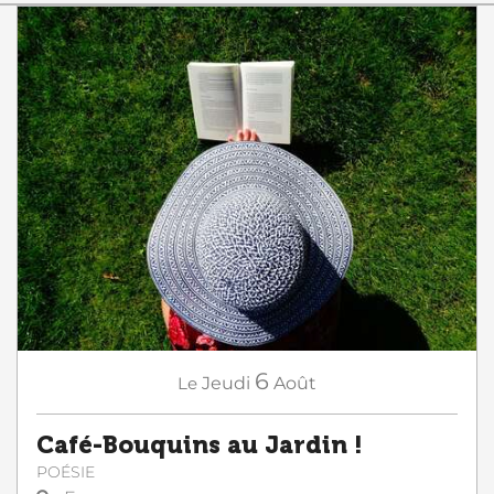
6
Le
Jeudi
Août
Café-Bouquins au Jardin !
POÉSIE