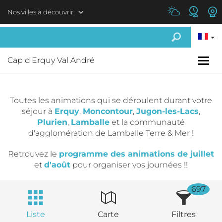
Aller au contenu principal
Nos villes à découvrir
Cap d'Erquy Val André
Toutes les animations qui se déroulent durant votre
séjour à
Erquy
,
Moncontour
,
Jugon-les-Lacs
,
Plurien
,
Lamballe
et la communauté
d'agglomération de Lamballe Terre & Mer !
Retrouvez le
programme des animations de juillet
et
d'août
pour organiser vos journées !!
697
Liste
Carte
Filtres