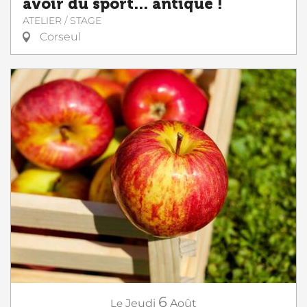
avoir du sport... antique !
ATELIER / STAGE
Corseul
6
Le
Jeudi
Août