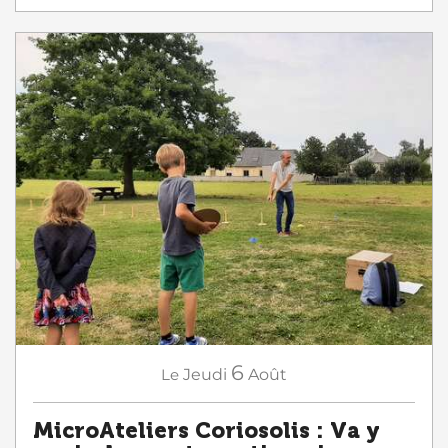
6
Le
Jeudi
Août
MicroAteliers Coriosolis : Va y