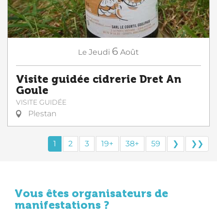
6
Le
Jeudi
Août
Visite guidée cidrerie Dret An
Goule
VISITE GUIDÉE
Plestan
1
2
3
19+
38+
59
❯
❯❯
Vous êtes organisateurs de
manifestations ?