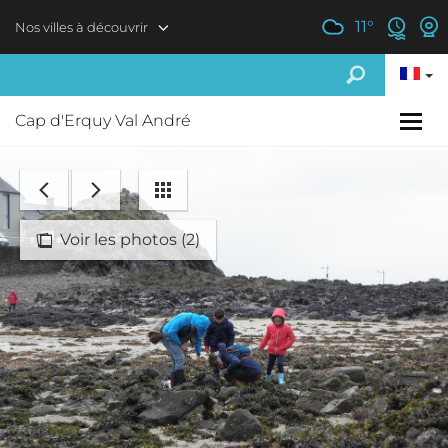
Aller au contenu principal
11
°
Nos villes à découvrir
Cap d'Erquy Val André
Voir les photos (2)