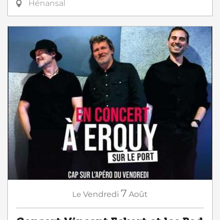
Hénansal
7
Le
Vendredi
Août