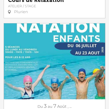
Cours de Relaxation
ATELIER / STAGE
Plurien
3
7
Du
au
Août
,
...