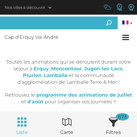
Aller au contenu principal
Nos villes à découvrir
Cap d'Erquy Val André
Toutes les animations qui se déroulent durant votre
séjour à
Erquy
,
Moncontour
,
Jugon-les-Lacs
,
Plurien
,
Lamballe
et la communauté
d'agglomération de Lamballe Terre & Mer !
Retrouvez le
programme des animations de juillet
et
d'août
pour organiser vos journées !!
673
Liste
Carte
Filtres