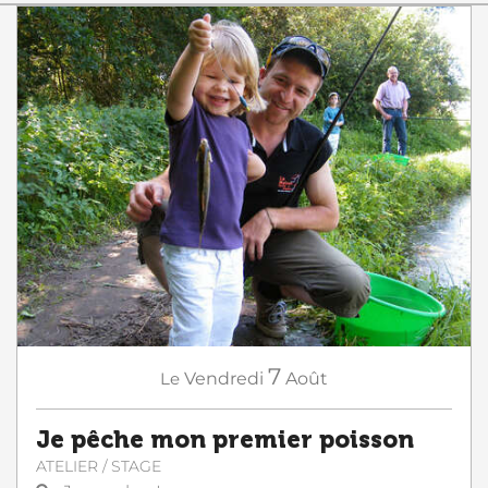
7
Le
Vendredi
Août
Je pêche mon premier poisson
ATELIER / STAGE