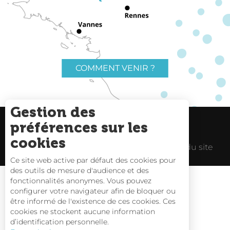
COMMENT VENIR ?
Gestion des
préférences sur les
Charte du voyageur
Liens utiles
cookies
Espace Pro
Mentions Légales
Plan du site
Ce site web active par défaut des cookies pour
des outils de mesure d'audience et des
fonctionnalités anonymes. Vous pouvez
configurer votre navigateur afin de bloquer ou
être informé de l'existence de ces cookies. Ces
Carte interactive
cookies ne stockent aucune information
d’identification personnelle.
Nous contacter