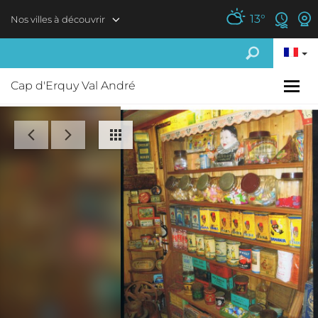
Aller au contenu principal
13
°
Nos villes à découvrir
Cap d'Erquy Val André