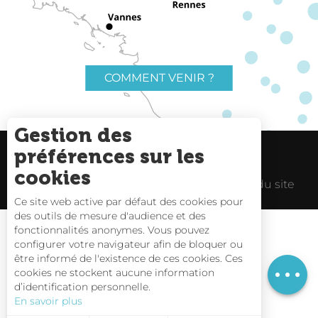
COMMENT VENIR ?
Gestion des
préférences sur les
Charte du voyageur
Liens utiles
cookies
Espace Pro
Mentions Légales
Plan du site
Ce site web active par défaut des cookies pour
des outils de mesure d'audience et des
Description
fonctionnalités anonymes. Vous pouvez
Tarifs
configurer votre navigateur afin de bloquer ou
être informé de l'existence de ces cookies. Ces
Horaires
Carte interactive
cookies ne stockent aucune information
d’identification personnelle.
Nous contacter
En savoir plus