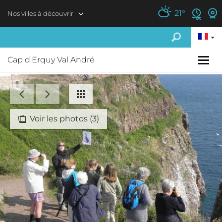
Aller au contenu principal
21
°
Nos villes à découvrir
Cap d'Erquy Val André
Voir les photos (3)