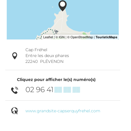
Cap Fréhel
Entre les deux phares
22240
PLÉVENON
Cliquez pour afficher le(s) numéro(s)
02 96 41
▒▒ ▒▒ ▒▒
www.grandsite-capserquyfrehel.com