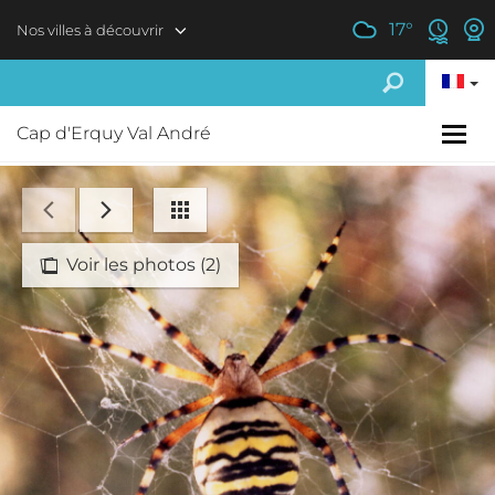
Aller au contenu principal
17
°
Nos villes à découvrir
Cap d'Erquy Val André
Voir les photos (2)