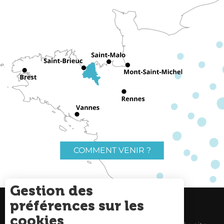
COMMENT VENIR ?
Gestion des
préférences sur les
Charte du voyageur
Liens utiles
cookies