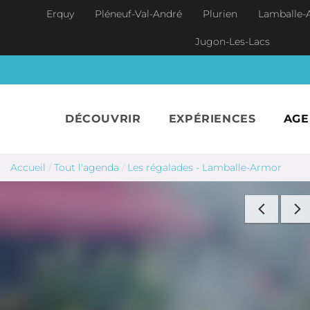
Aller au contenu principal
Erquy
Pléneuf-Val-André
Plurien
Lamballe-
Jugon-Les-Lacs
DÉCOUVRIR
EXPÉRIENCES
AG
Accueil
/
Tout l'agenda
/
Les régalades - Lamballe-Armor