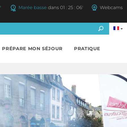
°
Marée basse
dans
01
:
25
:
05'
Webcams
E PRÉPARE MON SÉJOUR
PRATIQUE