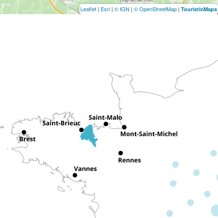
Leaflet
|
Esri
|
© IGN
|
© OpenStreetMap
|
TouristicMaps