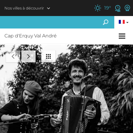
Aller au contenu principal
19
°
Nos villes à découvrir
Cap d'Erquy Val André