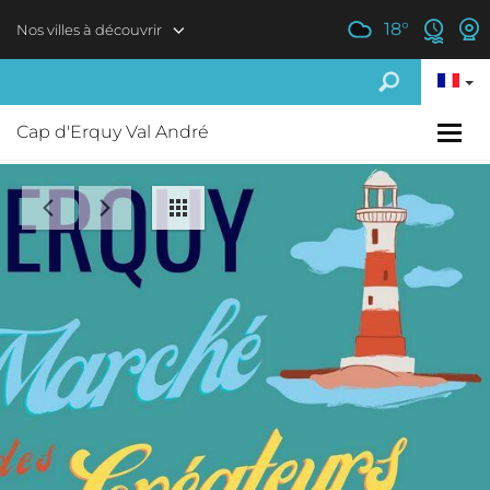
Aller au contenu principal
18
°
Nos villes à découvrir
Cap d'Erquy Val André