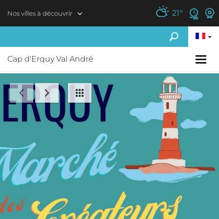
Aller au contenu principal
21
°
Nos villes à découvrir
Cap d'Erquy Val André