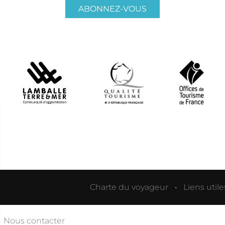
ABONNEZ-VOUS
Charte du voyageur
Liens utile
Nous contacter