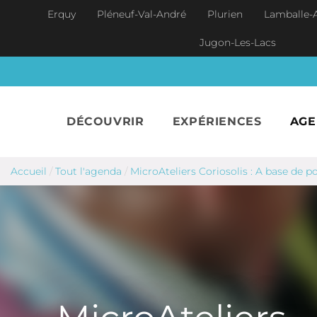
Aller au contenu principal
Erquy
Pléneuf-Val-André
Plurien
Lamballe-
Jugon-Les-Lacs
DÉCOUVRIR
EXPÉRIENCES
AG
Accueil
/
Tout l'agenda
/
MicroAteliers Coriosolis : A base de p