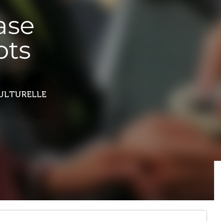
base
ots
CULTURELLE