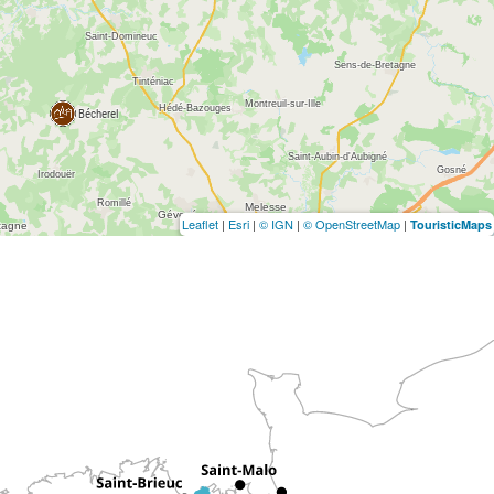
Leaflet
|
Esri
|
© IGN
|
© OpenStreetMap
|
TouristicMaps