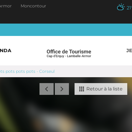
Armor
Moncontour
21
ENDA
J
ots pots pots pots - Corseul
Retour à la liste