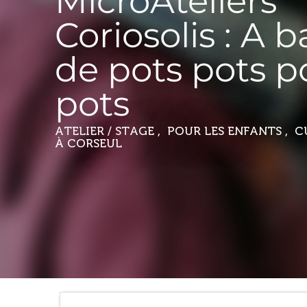
MicroAteliers
Coriosolis : A 
de pots pots p
pots
ATELIER / STAGE , POUR LES ENFANTS , 
À CORSEUL