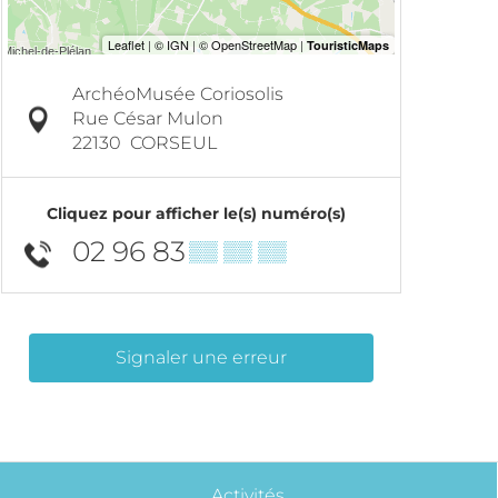
ArchéoMusée Coriosolis
Rue César Mulon
22130
CORSEUL
Cliquez pour afficher le(s) numéro(s)
02 96 83
▒▒ ▒▒ ▒▒
Signaler une erreur
Activités