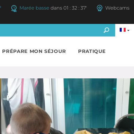
°
Marée basse
dans
01
:
32
:
36'
Webcams
E PRÉPARE MON SÉJOUR
PRATIQUE