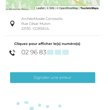
ArchéoMusée Coriosolis
Rue César Mulon
22130
CORSEUL
Cliquez pour afficher le(s) numéro(s)
02 96 83
▒▒ ▒▒ ▒▒
Signaler une erreur