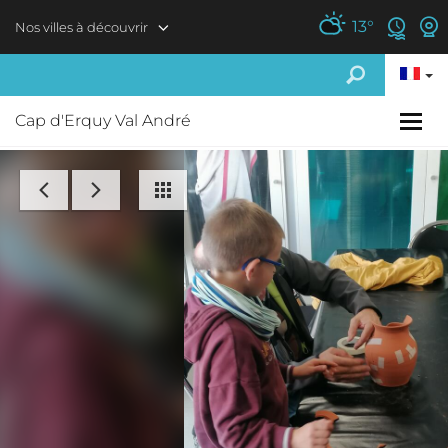
Aller au contenu principal
13
°
Nos villes à découvrir
Cap d'Erquy Val André