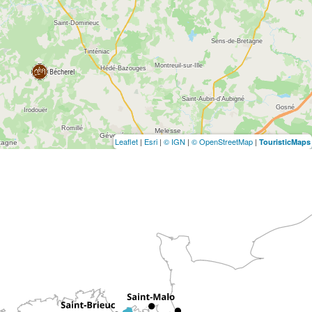
Leaflet
|
Esri
|
© IGN
|
© OpenStreetMap
|
TouristicMaps