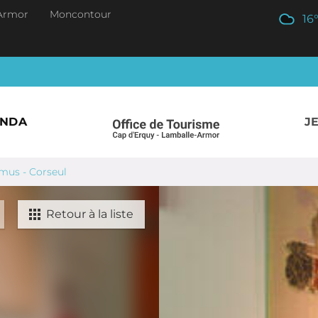
Armor
Moncontour
16
ENDA
J
imus - Corseul
Retour à la liste