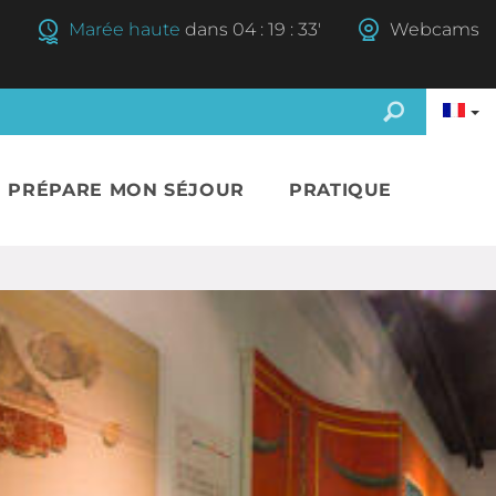
°
Marée haute
dans
04
:
19
:
32'
Webcams
E PRÉPARE MON SÉJOUR
PRATIQUE