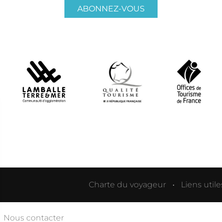
ABONNEZ-VOUS
Charte du voyageur
Liens utile
Nous contacter