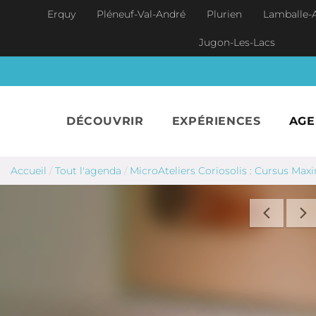
Aller au contenu principal
Erquy
Pléneuf-Val-André
Plurien
Lamballe-
Jugon-Les-Lacs
DÉCOUVRIR
EXPÉRIENCES
AG
Accueil
/
Tout l'agenda
/
MicroAteliers Coriosolis : Cursus Max