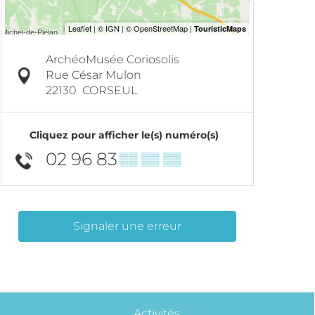
ArchéoMusée Coriosolis
Rue César Mulon
22130
CORSEUL
Cliquez pour afficher le(s) numéro(s)
02 96 83
▒▒ ▒▒ ▒▒
Signaler une erreur
Activités